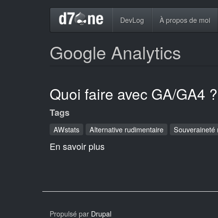
Aller
Navigation
DevLog
À propos de moi
au
contenu
principale
principal
Google Analytics
Quoi faire avec GA/GA4 ?
Tags
AWstats
Alternative rudimentaire
Souveraineté
En savoir plus
sur
Quoi
faire
avec
GA/GA4
?
Propulsé par
Drupal