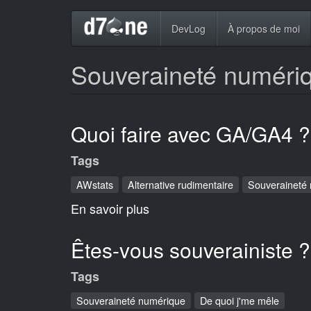
Aller
Navigation
DevLog
À propos de moi
au
contenu
principale
principal
Souveraineté numéri
Quoi faire avec GA/GA4 ?
Tags
AWstats
Alternative rudimentaire
Souveraineté
En savoir plus
sur
Quoi
faire
Êtes-vous souverainiste ?
avec
Tags
GA/GA4
?
Souveraineté numérique
De quoi j'me mêle