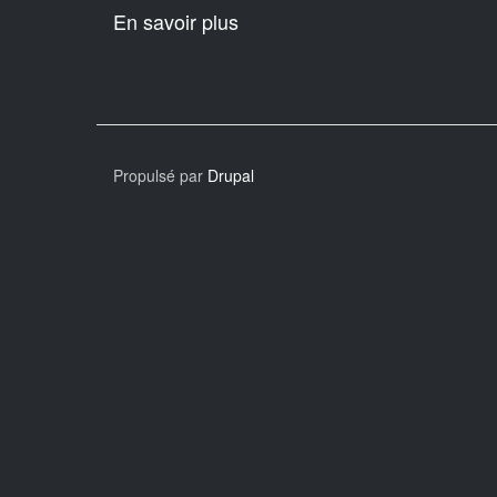
En savoir plus
sur
Êtes-
vous
souverainiste
?
Propulsé par
Drupal