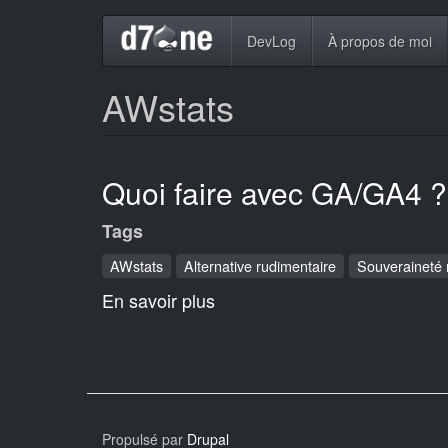
Aller
Navigation
DevLog
À propos de moi
au
contenu
principale
principal
AWstats
Quoi faire avec GA/GA4 ?
Tags
AWstats
Alternative rudimentaire
Souveraineté
En savoir plus
sur
Quoi
faire
avec
GA/GA4
?
Propulsé par
Drupal