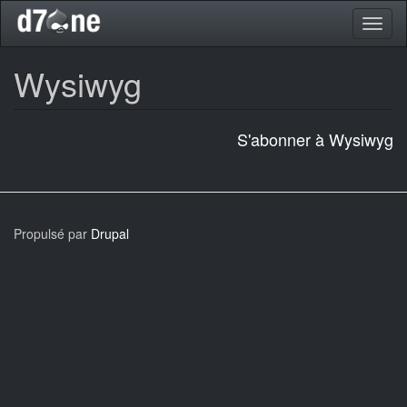
Aller
Toggl
au
naviga
contenu
principal
Wysiwyg
S'abonner à Wysiwyg
Propulsé par
Drupal